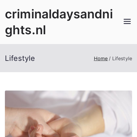
Ga
criminaldaysandni
naar
de
ghts.nl
inhoud
Lifestyle
Home
Lifestyle